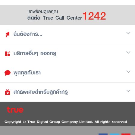
1242
เราพร้อมดูแลคุณ
ติดต่อ True Call Center
ฉันต้องการ...
บริการอื่นๆ ของทรู
ค้นหาสิทธิประโยชน์
รวมของฟรี
พูดคุยกับเรา
มือถือ
ดูสิทธิประโยชน์ที่เก็บไว้
อินเตอร์เน็ต
เป็นพันธมิตรร้านค้ากับทรูยู (True Smart Merchant)
สิทธิพิเศษสำหรับลูกค้าทรู
Call Center
ทีวี
1242
ดาวน์โหลดแอปทรูยู
iOS
/
Android
1236 ลูกค้าทรูแบล็ค
ทรูการ์ด
ติดต่อเรา
Copyright © True Digital Group Company Limited. All rights reserved
ทรูพอยท์
สนทนาทางวิดีโอสำหรับผู้ที่มีปัญหาทางการได้ยิน