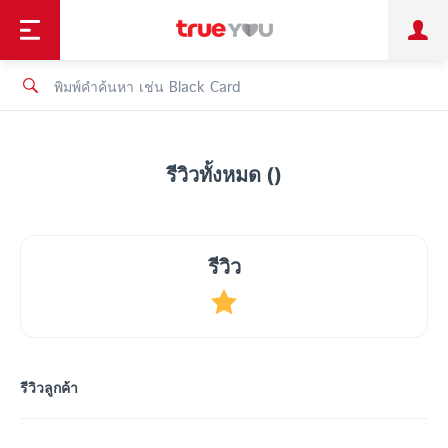
TruePoint
ชำระบิล
ช้อป
เทรนด์เทคโนโลยี
ลูกค้าบุคคล
ลูกค้าองค์กร
ทรูโบนัส
ทรูไอดี
ทรูไอเซอร์วิส
รีวิวทั้งหมด ()
รีวิว
รีวิวลูกค้า