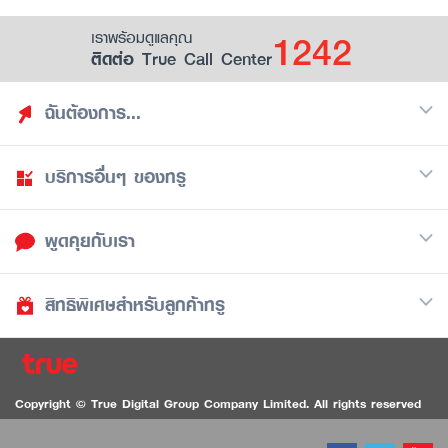
1242
เราพร้อมดูแลคุณ
ติดต่อ True Call Center
ฉันต้องการ...
บริการอื่นๆ ของทรู
ค้นหาสิทธิประโยชน์
รวมของฟรี
พูดคุยกับเรา
มือถือ
ดูสิทธิประโยชน์ที่เก็บไว้
อินเตอร์เน็ต
เป็นพันธมิตรร้านค้ากับทรูยู (True Smart Merchant)
สิทธิพิเศษสำหรับลูกค้าทรู
Call Center
ทีวี
1242
ดาวน์โหลดแอปทรูยู
iOS
/
Android
1236 ลูกค้าทรูแบล็ค
ทรูการ์ด
ติดต่อเรา
Copyright © True Digital Group Company Limited. All rights reserved
ทรูพอยท์
สนทนาทางวิดีโอสำหรับผู้ที่มีปัญหาทางการได้ยิน