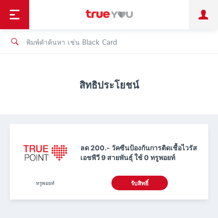
TruePoint
ชำระบิล
ช้อป
เทรนด์เทคโนโลยี
ลูกค้าบุคคล
ลูกค้าองค์กร
ทรูโบนัส
ทรูไอดี
ทรูไอเซอร์วิส
สิทธิประโยชน์
ลด 200.- วัคซีนป้องกันการติดเชื้อไวรัส
เอชพีวี 9 สายพันธุ์ ใช้ 0 ทรูพอยท์
ทรูพอยท์
รับสิทธิ์