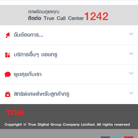
1242
เราพร้อมดูแลคุณ
ติดต่อ True Call Center
ฉันต้องการ...
บริการอื่นๆ ของทรู
ค้นหาสิทธิประโยชน์
รวมของฟรี
พูดคุยกับเรา
มือถือ
ดูสิทธิประโยชน์ที่เก็บไว้
อินเตอร์เน็ต
เป็นพันธมิตรร้านค้ากับทรูยู (True Smart Merchant)
สิทธิพิเศษสำหรับลูกค้าทรู
Call Center
ทีวี
1242
ดาวน์โหลดแอปทรูยู
iOS
/
Android
1236 ลูกค้าทรูแบล็ค
ทรูการ์ด
ติดต่อเรา
Copyright © True Digital Group Company Limited. All rights reserved
ทรูพอยท์
สนทนาทางวิดีโอสำหรับผู้ที่มีปัญหาทางการได้ยิน