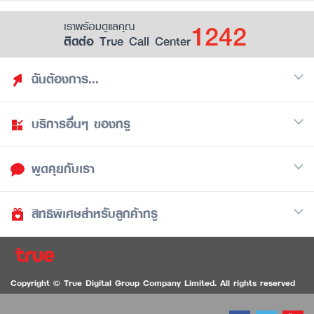
1242
เราพร้อมดูแลคุณ
ติดต่อ True Call Center
ฉันต้องการ...
บริการอื่นๆ ของทรู
ค้นหาสิทธิประโยชน์
รวมของฟรี
พูดคุยกับเรา
มือถือ
ดูสิทธิประโยชน์ที่เก็บไว้
อินเตอร์เน็ต
เป็นพันธมิตรร้านค้ากับทรูยู (True Smart Merchant)
สิทธิพิเศษสำหรับลูกค้าทรู
Call Center
ทีวี
1242
ดาวน์โหลดแอปทรูยู
iOS
/
Android
1236 ลูกค้าทรูแบล็ค
ทรูการ์ด
ติดต่อเรา
Copyright © True Digital Group Company Limited. All rights reserved
ทรูพอยท์
สนทนาทางวิดีโอสำหรับผู้ที่มีปัญหาทางการได้ยิน