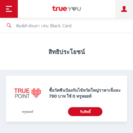
TruePoint
ชำระบิล
ช้อป
เทรนด์เทคโนโลยี
ลูกค้าบุคคล
ลูกค้าองค์กร
ทรูโบนัส
ทรูไอดี
ทรูไอเซอร์วิส
สิทธิประโยชน์
ซื้อวัคซีนป้องกันไข้หวัดใหญ่ราคาเข็มละ
790 บาท ใช้ 0 ทรูพอยท์
ทรูพอยท์
รับสิทธิ์