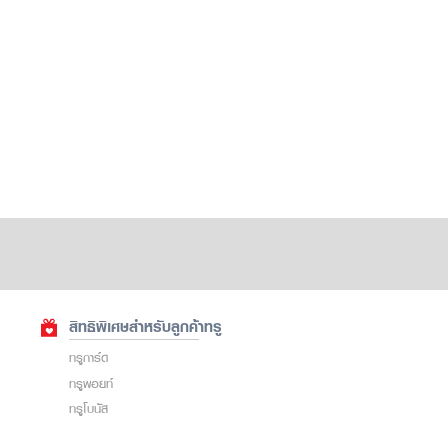
สิทธิพิเศษสำหรับลูกค้าทรู
ทรูการ์ด
ทรูพอยท์
ทรูโบนัส