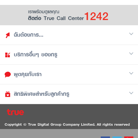
1242
เราพร้อมดูแลคุณ
ติดต่อ True Call Center
ฉันต้องการ...
บริการอื่นๆ ของทรู
ค้นหาสิทธิประโยชน์
รวมของฟรี
พูดคุยกับเรา
มือถือ
ดูสิทธิประโยชน์ที่เก็บไว้
อินเตอร์เน็ต
เป็นพันธมิตรร้านค้ากับทรูยู (True Smart Merchant)
สิทธิพิเศษสำหรับลูกค้าทรู
Call Center
ทีวี
1242
ดาวน์โหลดแอปทรูยู
iOS
/
Android
1236 ลูกค้าทรูแบล็ค
ทรูการ์ด
ติดต่อเรา
Copyright © True Digital Group Company Limited. All rights reserved
ทรูพอยท์
สนทนาทางวิดีโอสำหรับผู้ที่มีปัญหาทางการได้ยิน