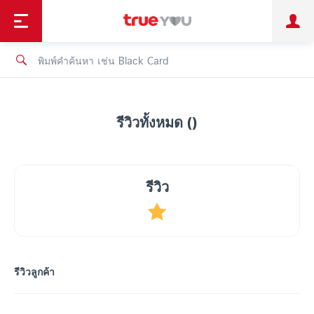
TruePoint
ชำระบิล
ช้อป
เทรนด์เทคโนโลยี
ลูกค้าบุคคล
ลูกค้าองค์กร
ทรูโบนัส
ทรูไอดี
ทรูไอเซอร์วิส
รีวิวทั้งหมด ()
รีวิว
รีวิวลูกค้า