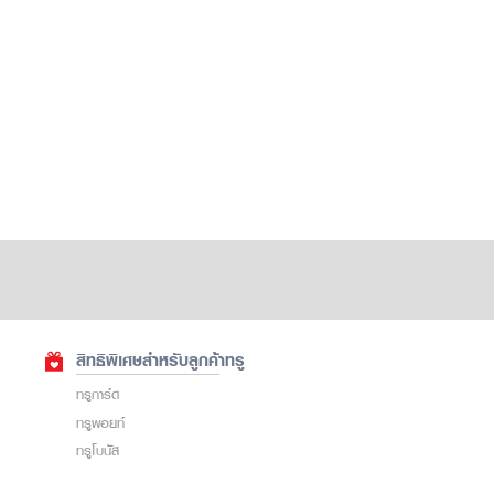
สิทธิพิเศษสำหรับลูกค้าทรู
ทรูการ์ด
ทรูพอยท์
ทรูโบนัส