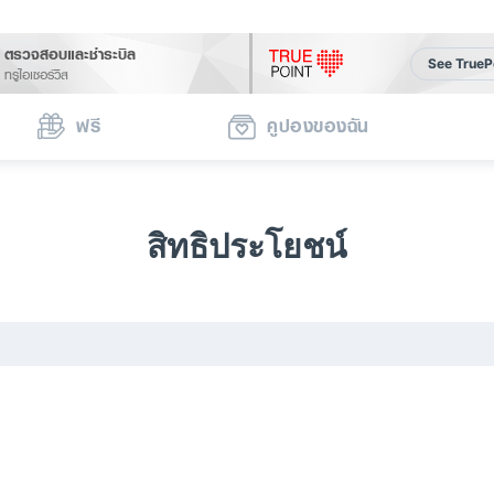
ตรวจสอบและชำระบิล
See TrueP
ทรูไอเซอร์วิส
ฟรี
คูปองของฉัน
สิทธิประโยชน์