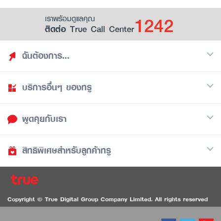
1242
เราพร้อมดูแลคุณ
ติดต่อ True Call Center
ฉันต้องการ...
บริการอื่นๆ ของทรู
ค้นหาสิทธิประโยชน์
รวมของฟรี
พูดคุยกับเรา
มือถือ
ดูสิทธิประโยชน์ที่เก็บไว้
อินเตอร์เน็ต
เป็นพันธมิตรร้านค้ากับทรูยู (True Smart Merchant)
สิทธิพิเศษสำหรับลูกค้าทรู
Call Center
ทีวี
1242
ดาวน์โหลดแอปทรูยู
iOS
/
Android
1236 ลูกค้าทรูแบล็ค
ทรูการ์ด
ติดต่อเรา
Copyright © True Digital Group Company Limited. All rights reserved
ทรูพอยท์
สนทนาทางวิดีโอสำหรับผู้ที่มีปัญหาทางการได้ยิน