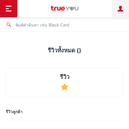
TruePoint
ชำระบิล
ช้อป
เทรนด์เทคโนโลยี
ลูกค้าบุคคล
ลูกค้าองค์กร
ทรูโบนัส
ทรูไอดี
ทรูไอเซอร์วิส
รีวิวทั้งหมด ()
รีวิว
รีวิวลูกค้า