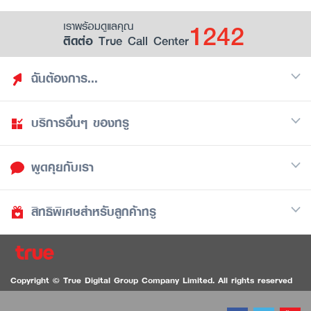
1242
เราพร้อมดูแลคุณ
ติดต่อ True Call Center
ฉันต้องการ...
บริการอื่นๆ ของทรู
ค้นหาสิทธิประโยชน์
รวมของฟรี
พูดคุยกับเรา
มือถือ
ดูสิทธิประโยชน์ที่เก็บไว้
อินเตอร์เน็ต
เป็นพันธมิตรร้านค้ากับทรูยู (True Smart Merchant)
สิทธิพิเศษสำหรับลูกค้าทรู
Call Center
ทีวี
1242
ดาวน์โหลดแอปทรูยู
iOS
/
Android
1236 ลูกค้าทรูแบล็ค
ทรูการ์ด
ติดต่อเรา
Copyright © True Digital Group Company Limited. All rights reserved
ทรูพอยท์
สนทนาทางวิดีโอสำหรับผู้ที่มีปัญหาทางการได้ยิน