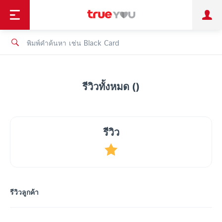
TruePoint
ชำระบิล
ช้อป
เทรนด์เทคโนโลยี
ลูกค้าบุคคล
ลูกค้าองค์กร
ทรูโบนัส
ทรูไอดี
ทรูไอเซอร์วิส
รีวิวทั้งหมด ()
รีวิว
รีวิวลูกค้า