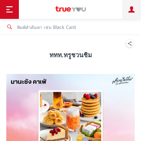
TruePoint
ชำระบิล
ช้อป
เทรนด์เทคโนโลยี
ลูกค้าบุคคล
ลูกค้าองค์กร
ทรูโบนัส
ทรูไอดี
ทรูไอเซอร์วิส
ททท.ทรูชวนชิม