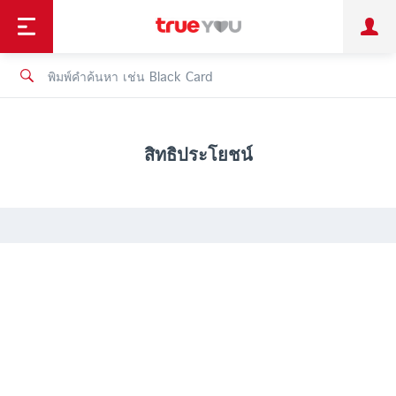
TruePoint
ชำระบิล
ช้อป
เทรนด์เทคโนโลยี
ลูกค้าบุคคล
ลูกค้าองค์กร
ทรูโบนัส
ทรูไอดี
ทรูไอเซอร์วิส
สิทธิประโยชน์