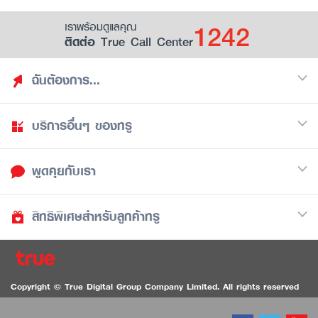
1242
เราพร้อมดูแลคุณ
ติดต่อ True Call Center
ฉันต้องการ...
บริการอื่นๆ ของทรู
ค้นหาสิทธิประโยชน์
รวมของฟรี
พูดคุยกับเรา
มือถือ
ดูสิทธิประโยชน์ที่เก็บไว้
อินเตอร์เน็ต
เป็นพันธมิตรร้านค้ากับทรูยู (True Smart Merchant)
สิทธิพิเศษสำหรับลูกค้าทรู
Call Center
ทีวี
1242
ดาวน์โหลดแอปทรูยู
iOS
/
Android
1236 ลูกค้าทรูแบล็ค
ทรูการ์ด
ติดต่อเรา
Copyright © True Digital Group Company Limited. All rights reserved
ทรูพอยท์
สนทนาทางวิดีโอสำหรับผู้ที่มีปัญหาทางการได้ยิน