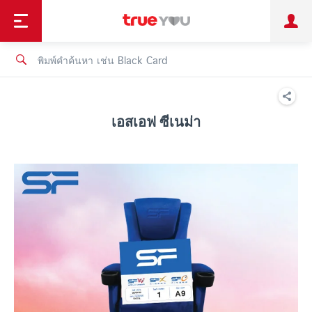
TruePoint
ชำระบิล
ช้อป
เทรนด์เทคโนโลยี
ลูกค้าบุคคล
ลูกค้าองค์กร
ทรูโบนัส
ทรูไอดี
ทรูไอเซอร์วิส
เอสเอฟ ซีเนม่า