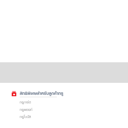
สิทธิพิเศษสำหรับลูกค้าทรู
ทรูการ์ด
ทรูพอยท์
ทรูโบนัส