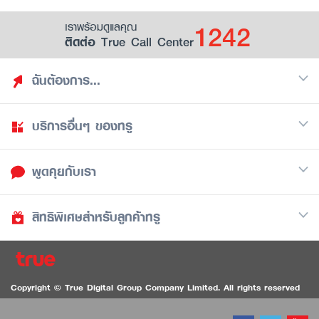
1242
เราพร้อมดูแลคุณ
ติดต่อ True Call Center
ฉันต้องการ...
บริการอื่นๆ ของทรู
ค้นหาสิทธิประโยชน์
รวมของฟรี
พูดคุยกับเรา
มือถือ
ดูสิทธิประโยชน์ที่เก็บไว้
อินเตอร์เน็ต
เป็นพันธมิตรร้านค้ากับทรูยู (True Smart Merchant)
สิทธิพิเศษสำหรับลูกค้าทรู
Call Center
ทีวี
1242
ดาวน์โหลดแอปทรูยู
iOS
/
Android
1236 ลูกค้าทรูแบล็ค
ทรูการ์ด
ติดต่อเรา
Copyright © True Digital Group Company Limited. All rights reserved
ทรูพอยท์
สนทนาทางวิดีโอสำหรับผู้ที่มีปัญหาทางการได้ยิน