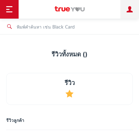
TruePoint
ชำระบิล
ช้อป
เทรนด์เทคโนโลยี
ลูกค้าบุคคล
ลูกค้าองค์กร
ทรูโบนัส
ทรูไอดี
ทรูไอเซอร์วิส
รีวิวทั้งหมด ()
รีวิว
รีวิวลูกค้า