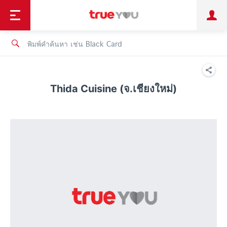
TruePoint
ชำระบิล
ช้อป
เทรนด์เทคโนโลยี
ลูกค้าบุคคล
ลูกค้าองค์กร
ทรูโบนัส
ทรูไอดี
ทรูไอเซอร์วิส
Thida Cuisine (จ.เชียงใหม่)