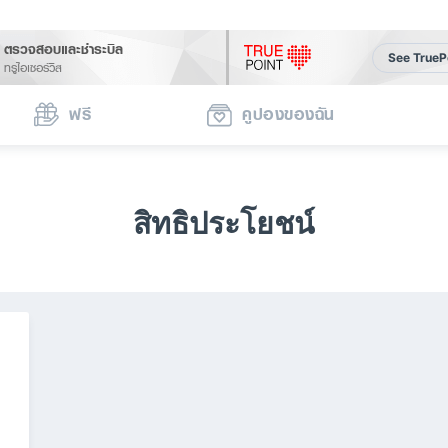
ตรวจสอบและชำระบิล
See TrueP
ทรูไอเซอร์วิส
ฟรี
คูปองของฉัน
สิทธิประโยชน์