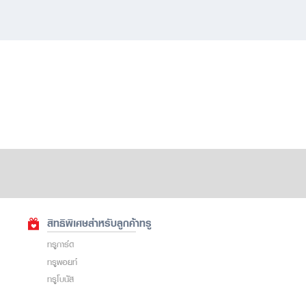
สิทธิพิเศษสำหรับลูกค้าทรู
ทรูการ์ด
ทรูพอยท์
ทรูโบนัส