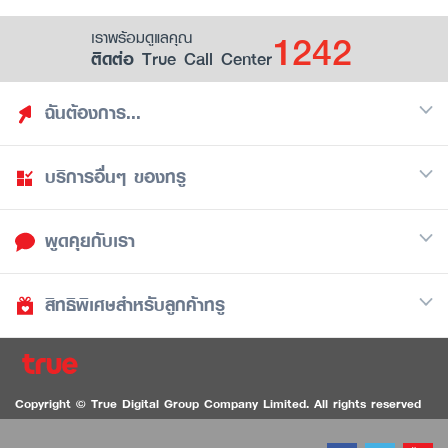
1242
เราพร้อมดูแลคุณ
ติดต่อ True Call Center
ฉันต้องการ...
บริการอื่นๆ ของทรู
ค้นหาสิทธิประโยชน์
รวมของฟรี
พูดคุยกับเรา
มือถือ
ดูสิทธิประโยชน์ที่เก็บไว้
อินเตอร์เน็ต
เป็นพันธมิตรร้านค้ากับทรูยู (True Smart Merchant)
สิทธิพิเศษสำหรับลูกค้าทรู
Call Center
ทีวี
1242
ดาวน์โหลดแอปทรูยู
iOS
/
Android
1236 ลูกค้าทรูแบล็ค
ทรูการ์ด
ติดต่อเรา
Copyright © True Digital Group Company Limited. All rights reserved
ทรูพอยท์
สนทนาทางวิดีโอสำหรับผู้ที่มีปัญหาทางการได้ยิน