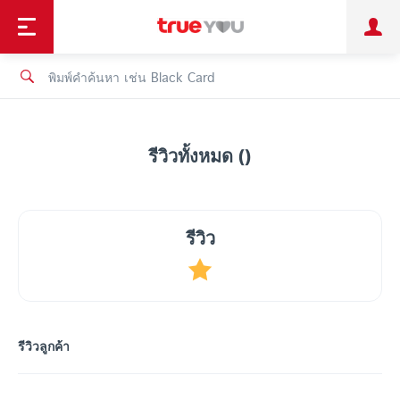
TruePoint
ชำระบิล
ช้อป
เทรนด์เทคโนโลยี
ลูกค้าบุคคล
ลูกค้าองค์กร
ทรูโบนัส
ทรูไอดี
ทรูไอเซอร์วิส
รีวิวทั้งหมด ()
รีวิว
รีวิวลูกค้า