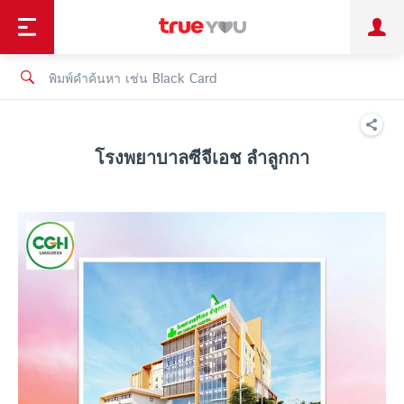
TruePoint
ชำระบิล
ช้อป
เทรนด์เทคโนโลยี
ลูกค้าบุคคล
ลูกค้าองค์กร
ทรูโบนัส
ทรูไอดี
ทรูไอเซอร์วิส
โรงพยาบาลซีจีเอช ลำลูกกา