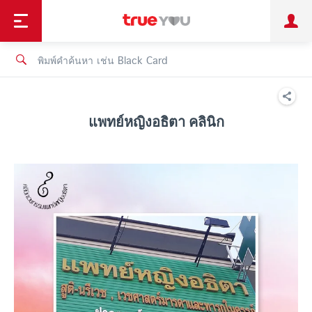
TruePoint
ชำระบิล
ช้อป
เทรนด์เทคโนโลยี
ลูกค้าบุคคล
ลูกค้าองค์กร
ทรูโบนัส
ทรูไอดี
ทรูไอเซอร์วิส
แพทย์หญิงอธิตา คลินิก