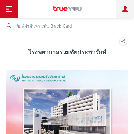
TruePoint
ชำระบิล
ช้อป
เทรนด์เทคโนโลยี
ลูกค้าบุคคล
ลูกค้าองค์กร
ทรูโบนัส
ทรูไอดี
ทรูไอเซอร์วิส
โรงพยาบาลรวมชัยประชารักษ์