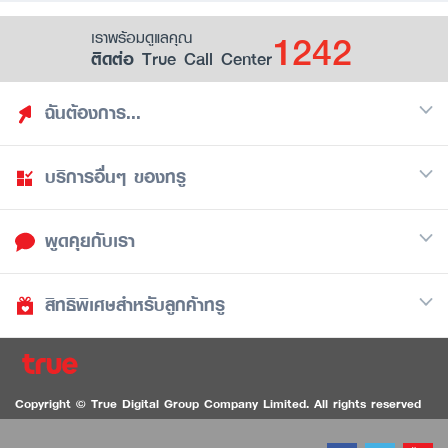
1242
เราพร้อมดูแลคุณ
ติดต่อ True Call Center
ฉันต้องการ...
บริการอื่นๆ ของทรู
ค้นหาสิทธิประโยชน์
รวมของฟรี
พูดคุยกับเรา
มือถือ
ดูสิทธิประโยชน์ที่เก็บไว้
อินเตอร์เน็ต
เป็นพันธมิตรร้านค้ากับทรูยู (True Smart Merchant)
สิทธิพิเศษสำหรับลูกค้าทรู
Call Center
ทีวี
1242
ดาวน์โหลดแอปทรูยู
iOS
/
Android
1236 ลูกค้าทรูแบล็ค
ทรูการ์ด
ติดต่อเรา
Copyright © True Digital Group Company Limited. All rights reserved
ทรูพอยท์
สนทนาทางวิดีโอสำหรับผู้ที่มีปัญหาทางการได้ยิน