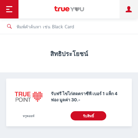
TruePoint
ชำระบิล
ช้อป
เทรนด์เทคโนโลยี
ลูกค้าบุคคล
ลูกค้าองค์กร
ทรูโบนัส
ทรูไอดี
ทรูไอเซอร์วิส
สิทธิประโยชน์
รับฟรี ไข่ไก่สดตราซีพี เบอร์ 1 แพ็ก 4
ฟอง มูลค่า 30.-
ทรูพอยท์
รับสิทธิ์