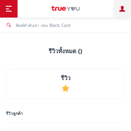
TruePoint
ชำระบิล
ช้อป
เทรนด์เทคโนโลยี
ลูกค้าบุคคล
ลูกค้าองค์กร
ทรูโบนัส
ทรูไอดี
ทรูไอเซอร์วิส
รีวิวทั้งหมด ()
รีวิว
รีวิวลูกค้า