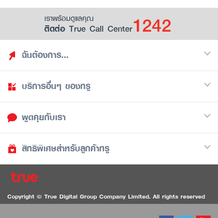
1242
เราพร้อมดูแลคุณ
ติดต่อ True Call Center
ฉันต้องการ...
บริการอื่นๆ ของทรู
ค้นหาสิทธิประโยชน์
รวมของฟรี
พูดคุยกับเรา
มือถือ
ดูสิทธิประโยชน์ที่เก็บไว้
อินเตอร์เน็ต
เป็นพันธมิตรร้านค้ากับทรูยู (True Smart Merchant)
สิทธิพิเศษสำหรับลูกค้าทรู
Call Center
ทีวี
1242
ดาวน์โหลดแอปทรูยู
iOS
/
Android
1236 ลูกค้าทรูแบล็ค
ทรูการ์ด
ติดต่อเรา
Copyright © True Digital Group Company Limited. All rights reserved
ทรูพอยท์
สนทนาทางวิดีโอสำหรับผู้ที่มีปัญหาทางการได้ยิน