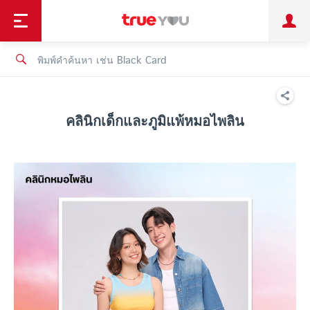
TruePoint
ชำระบิล
ช้อป
เทรนด์เทคโนโลยี
ลูกค้าบุคคล
ลูกค้าองค์กร
ทรูโบนัส
ทรูไอดี
ทรูไอเซอร์วิส
คลินิกเด็กและภูมิแพ้หมอไพลิน