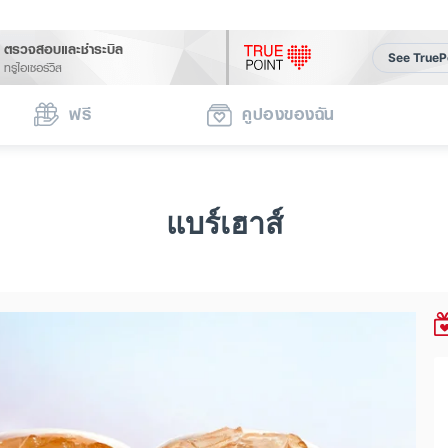
ตรวจสอบและชำระบิล
See TrueP
ทรูไอเซอร์วิส
ฟรี
คูปองของฉัน
แบร์เฮาส์