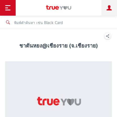
TruePoint
ชำระบิล
ช้อป
เทรนด์เทคโนโลยี
ลูกค้าบุคคล
ลูกค้าองค์กร
ทรูโบนัส
ทรูไอดี
ทรูไอเซอร์วิส
ชาตันหยง@เชียงราย (จ.เชียงราย)