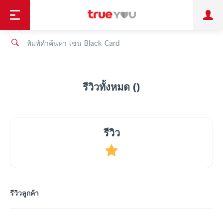
TruePoint
ชำระบิล
ช้อป
เทรนด์เทคโนโลยี
ลูกค้าบุคคล
ลูกค้าองค์กร
ทรูโบนัส
ทรูไอดี
ทรูไอเซอร์วิส
รีวิวทั้งหมด ()
รีวิว
รีวิวลูกค้า