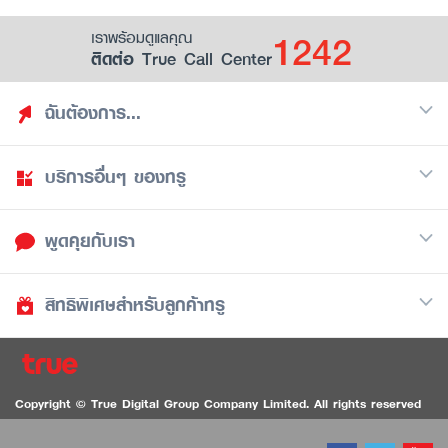
1242
เราพร้อมดูแลคุณ
ติดต่อ True Call Center
ฉันต้องการ...
บริการอื่นๆ ของทรู
ค้นหาสิทธิประโยชน์
รวมของฟรี
พูดคุยกับเรา
มือถือ
ดูสิทธิประโยชน์ที่เก็บไว้
อินเตอร์เน็ต
เป็นพันธมิตรร้านค้ากับทรูยู (True Smart Merchant)
สิทธิพิเศษสำหรับลูกค้าทรู
Call Center
ทีวี
1242
ดาวน์โหลดแอปทรูยู
iOS
/
Android
1236 ลูกค้าทรูแบล็ค
ทรูการ์ด
ติดต่อเรา
Copyright © True Digital Group Company Limited. All rights reserved
ทรูพอยท์
สนทนาทางวิดีโอสำหรับผู้ที่มีปัญหาทางการได้ยิน