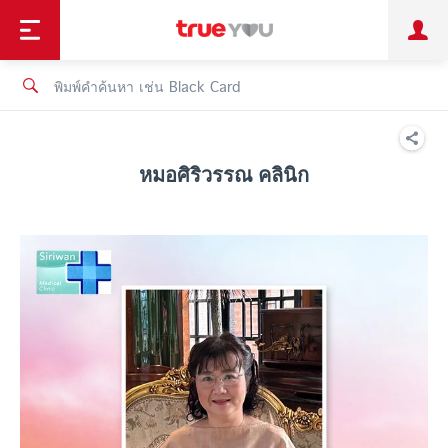
TruePoint
ชำระบิล
ช้อป
เทรนด์เทคโนโลยี
ลูกค้าบุคคล
ลูกค้าองค์กร
ทรูโบนัส
ทรูไอดี
ทรูไอเซอร์วิส
หมอศิริวรรณ คลินิก