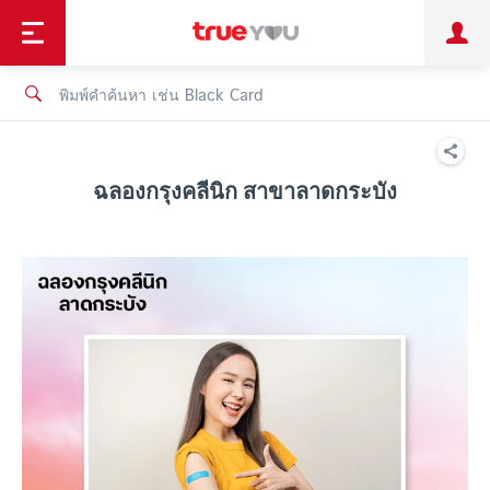
TruePoint
ชำระบิล
ช้อป
เทรนด์เทคโนโลยี
ลูกค้าบุคคล
ลูกค้าองค์กร
ทรูโบนัส
ทรูไอดี
ทรูไอเซอร์วิส
ฉลองกรุงคลีนิก สาขาลาดกระบัง