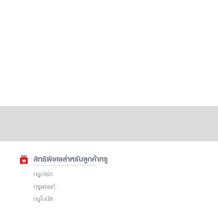
สิทธิพิเศษสำหรับลูกค้าทรู
ทรูการ์ด
ทรูพอยท์
ทรูโบนัส