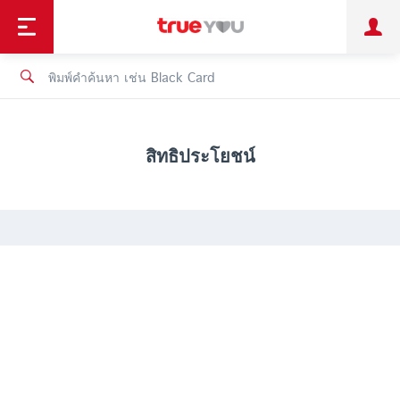
TruePoint
ชำระบิล
ช้อป
เทรนด์เทคโนโลยี
ลูกค้าบุคคล
ลูกค้าองค์กร
ทรูโบนัส
ทรูไอดี
ทรูไอเซอร์วิส
สิทธิประโยชน์