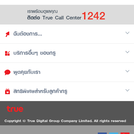
1242
เราพร้อมดูแลคุณ
ติดต่อ True Call Center
ฉันต้องการ...
บริการอื่นๆ ของทรู
ค้นหาสิทธิประโยชน์
รวมของฟรี
พูดคุยกับเรา
มือถือ
ดูสิทธิประโยชน์ที่เก็บไว้
อินเตอร์เน็ต
เป็นพันธมิตรร้านค้ากับทรูยู (True Smart Merchant)
สิทธิพิเศษสำหรับลูกค้าทรู
Call Center
ทีวี
1242
ดาวน์โหลดแอปทรูยู
iOS
/
Android
1236 ลูกค้าทรูแบล็ค
ทรูการ์ด
ติดต่อเรา
Copyright © True Digital Group Company Limited. All rights reserved
ทรูพอยท์
สนทนาทางวิดีโอสำหรับผู้ที่มีปัญหาทางการได้ยิน