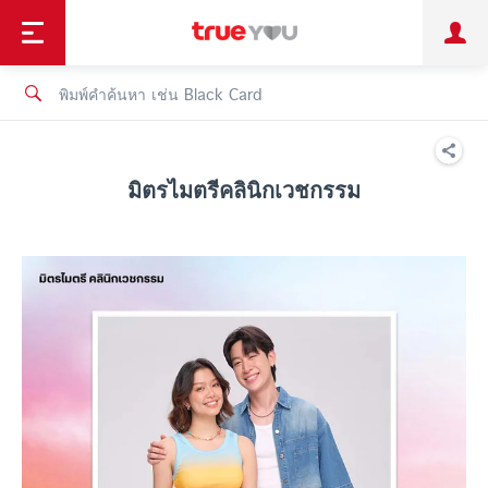
TruePoint
ชำระบิล
ช้อป
เทรนด์เทคโนโลยี
ลูกค้าบุคคล
ลูกค้าองค์กร
ทรูโบนัส
ทรูไอดี
ทรูไอเซอร์วิส
มิตรไมตรีคลินิกเวชกรรม