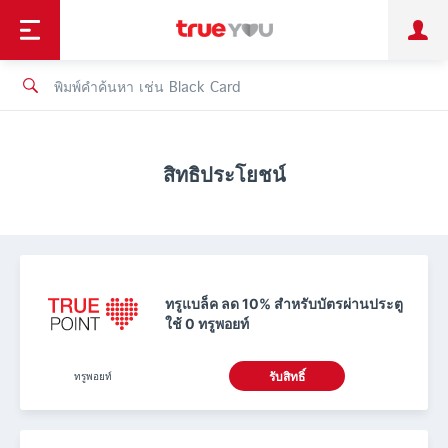
TruePoint
ชำระบิล
ช้อป
เทรนด์เทคโนโลยี
ลูกค้าบุคคล
ลูกค้าองค์กร
ทรูโบนัส
ทรูไอดี
ทรูไอเซอร์วิส
สิทธิประโยชน์
ทรูแบล็ค ลด 10% สำหรับบัตรผ่านประตู
ใช้ 0 ทรูพอยท์
ทรูพอยท์
รับสิทธิ์