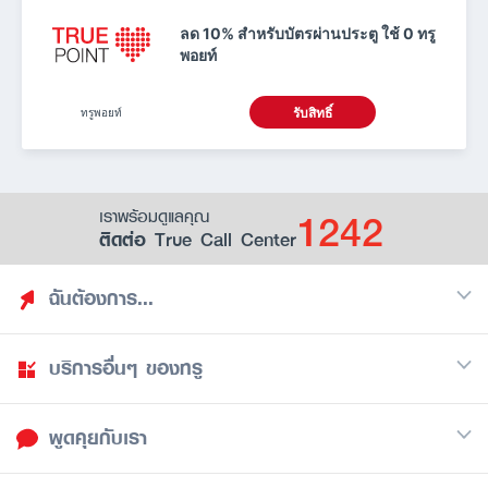
ลด 10% สำหรับบัตรผ่านประตู ใช้ 0 ทรู
พอยท์
ทรูพอยท์
รับสิทธิ์
1242
เราพร้อมดูแลคุณ
ติดต่อ True Call Center
ฉันต้องการ...
บริการอื่นๆ ของทรู
ค้นหาสิทธิประโยชน์
รวมของฟรี
พูดคุยกับเรา
มือถือ
ดูสิทธิประโยชน์ที่เก็บไว้
อินเตอร์เน็ต