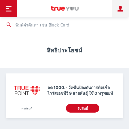
TruePoint
ชำระบิล
ช้อป
เทรนด์เทคโนโลยี
ลูกค้าบุคคล
ลูกค้าองค์กร
ทรูโบนัส
ทรูไอดี
ทรูไอเซอร์วิส
สิทธิประโยชน์
ลด 1000.- วัคซีนป้องกันการติดเชื้อ
ไวรัสเอชพีวี 9 สายพันธุ์ ใช้ 0 ทรูพอยท์
ทรูพอยท์
รับสิทธิ์