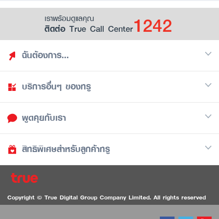
1242
เราพร้อมดูแลคุณ
ติดต่อ True Call Center
ฉันต้องการ...
บริการอื่นๆ ของทรู
ค้นหาสิทธิประโยชน์
รวมของฟรี
พูดคุยกับเรา
มือถือ
ดูสิทธิประโยชน์ที่เก็บไว้
อินเตอร์เน็ต
เป็นพันธมิตรร้านค้ากับทรูยู (True Smart Merchant)
สิทธิพิเศษสำหรับลูกค้าทรู
Call Center
ทีวี
1242
ดาวน์โหลดแอปทรูยู
iOS
/
Android
1236 ลูกค้าทรูแบล็ค
ทรูการ์ด
ติดต่อเรา
Copyright © True Digital Group Company Limited. All rights reserved
ทรูพอยท์
สนทนาทางวิดีโอสำหรับผู้ที่มีปัญหาทางการได้ยิน