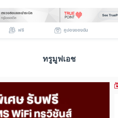
ตรวจสอบและชำระบิล
See TrueP
ทรูไอเซอร์วิส
ฟรี
คูปองของฉัน
ทรูมูฟเอช