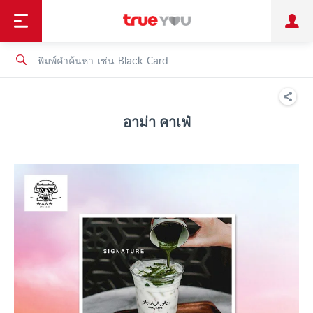
TruePoint
ชำระบิล
ช้อป
เทรนด์เทคโนโลยี
ลูกค้าบุคคล
ลูกค้าองค์กร
ทรูโบนัส
ทรูไอดี
ทรูไอเซอร์วิส
อาม่า คาเฟ่