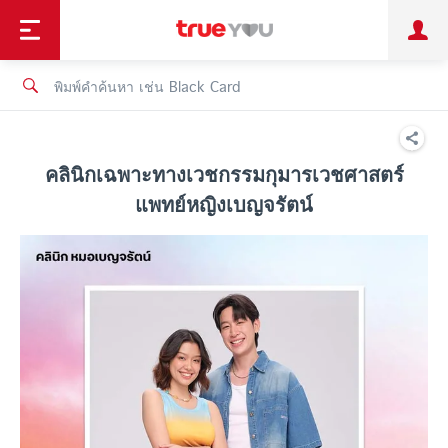
TruePoint
ชำระบิล
ช้อป
เทรนด์เทคโนโลยี
ลูกค้าบุคคล
ลูกค้าองค์กร
ทรูโบนัส
ทรูไอดี
ทรูไอเซอร์วิส
คลินิกเฉพาะทางเวชกรรมกุมารเวชศาสตร์
แพทย์หญิงเบญจรัตน์