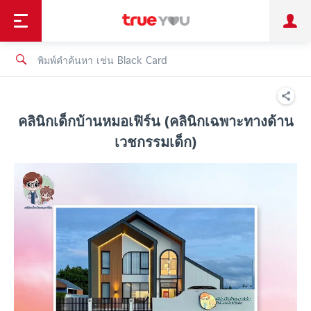
TruePoint
ชำระบิล
ช้อป
เทรนด์เทคโนโลยี
ลูกค้าบุคคล
ลูกค้าองค์กร
ทรูโบนัส
ทรูไอดี
ทรูไอเซอร์วิส
คลินิกเด็กบ้านหมอเฟิร์น (คลินิกเฉพาะทางด้าน
เวชกรรมเด็ก)