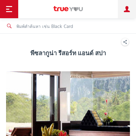
TruePoint
ชำระบิล
ช้อป
เทรนด์เทคโนโลยี
ลูกค้าบุคคล
ลูกค้าองค์กร
ทรูโบนัส
ทรูไอดี
ทรูไอเซอร์วิส
พีซลากูน่า รีสอร์ท แอนด์ สปา