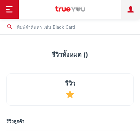
TruePoint
ชำระบิล
ช้อป
เทรนด์เทคโนโลยี
ลูกค้าบุคคล
ลูกค้าองค์กร
ทรูโบนัส
ทรูไอดี
ทรูไอเซอร์วิส
รีวิวทั้งหมด ()
รีวิว
รีวิวลูกค้า