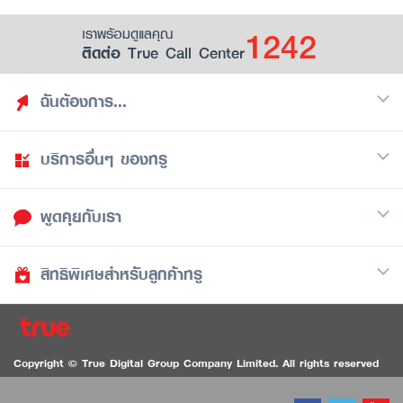
1242
เราพร้อมดูแลคุณ
ติดต่อ True Call Center
ฉันต้องการ...
บริการอื่นๆ ของทรู
ค้นหาสิทธิประโยชน์
รวมของฟรี
พูดคุยกับเรา
มือถือ
ดูสิทธิประโยชน์ที่เก็บไว้
อินเตอร์เน็ต
เป็นพันธมิตรร้านค้ากับทรูยู (True Smart Merchant)
สิทธิพิเศษสำหรับลูกค้าทรู
Call Center
ทีวี
1242
ดาวน์โหลดแอปทรูยู
iOS
/
Android
1236 ลูกค้าทรูแบล็ค
ทรูการ์ด
ติดต่อเรา
Copyright © True Digital Group Company Limited. All rights reserved
ทรูพอยท์
สนทนาทางวิดีโอสำหรับผู้ที่มีปัญหาทางการได้ยิน