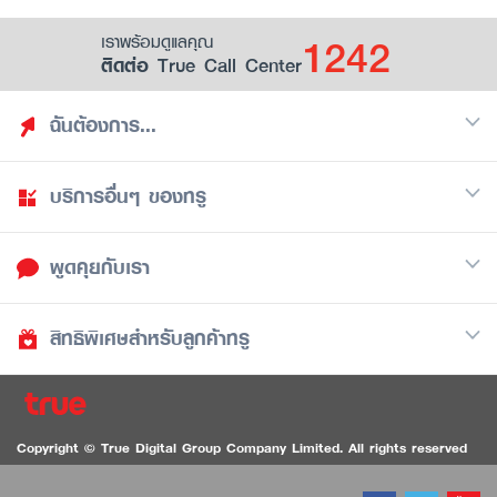
1242
เราพร้อมดูแลคุณ
ติดต่อ True Call Center
ฉันต้องการ...
บริการอื่นๆ ของทรู
ค้นหาสิทธิประโยชน์
รวมของฟรี
พูดคุยกับเรา
มือถือ
ดูสิทธิประโยชน์ที่เก็บไว้
อินเตอร์เน็ต
เป็นพันธมิตรร้านค้ากับทรูยู (True Smart Merchant)
สิทธิพิเศษสำหรับลูกค้าทรู
Call Center
ทีวี
1242
ดาวน์โหลดแอปทรูยู
iOS
/
Android
1236 ลูกค้าทรูแบล็ค
ทรูการ์ด
ติดต่อเรา
Copyright © True Digital Group Company Limited. All rights reserved
ทรูพอยท์
สนทนาทางวิดีโอสำหรับผู้ที่มีปัญหาทางการได้ยิน