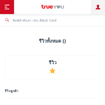
TruePoint
ชำระบิล
ช้อป
เทรนด์เทคโนโลยี
ลูกค้าบุคคล
ลูกค้าองค์กร
ทรูโบนัส
ทรูไอดี
ทรูไอเซอร์วิส
รีวิวทั้งหมด ()
รีวิว
รีวิวลูกค้า