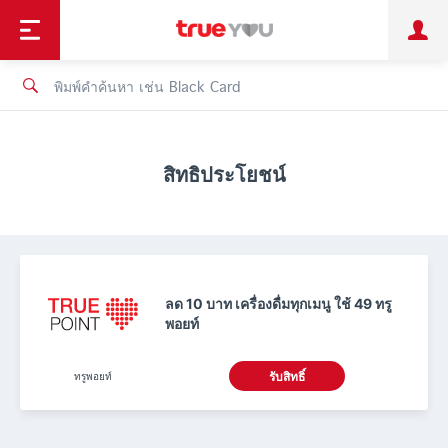
TruePoint
ชำระบิล
ช้อป
เทรนด์เทคโนโลยี
ลูกค้าบุคคล
ลูกค้าองค์กร
ทรูโบนัส
ทรูไอดี
ทรูไอเซอร์วิส
สิทธิประโยชน์
ลด 10 บาท เครื่องดื่มทุกเมนู ใช้ 49 ทรู
พอยท์
ทรูพอยท์
รับสิทธิ์