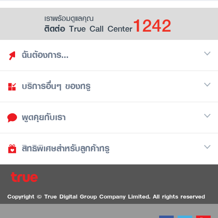
1242
เราพร้อมดูแลคุณ
ติดต่อ True Call Center
ฉันต้องการ...
บริการอื่นๆ ของทรู
ค้นหาสิทธิประโยชน์
รวมของฟรี
พูดคุยกับเรา
มือถือ
ดูสิทธิประโยชน์ที่เก็บไว้
อินเตอร์เน็ต
เป็นพันธมิตรร้านค้ากับทรูยู (True Smart Merchant)
สิทธิพิเศษสำหรับลูกค้าทรู
Call Center
ทีวี
1242
ดาวน์โหลดแอปทรูยู
iOS
/
Android
1236 ลูกค้าทรูแบล็ค
ทรูการ์ด
ติดต่อเรา
Copyright © True Digital Group Company Limited. All rights reserved
ทรูพอยท์
สนทนาทางวิดีโอสำหรับผู้ที่มีปัญหาทางการได้ยิน