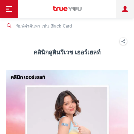
TruePoint
ชำระบิล
ช้อป
เทรนด์เทคโนโลยี
ลูกค้าบุคคล
ลูกค้าองค์กร
ทรูโบนัส
ทรูไอดี
ทรูไอเซอร์วิส
คลินิกสูตินรีเวช เฮอร์เฮลท์