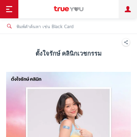
TruePoint
ชำระบิล
ช้อป
เทรนด์เทคโนโลยี
ลูกค้าบุคคล
ลูกค้าองค์กร
ทรูโบนัส
ทรูไอดี
ทรูไอเซอร์วิส
ตั้งใจรักษ์ คลินิกเวชกรรม