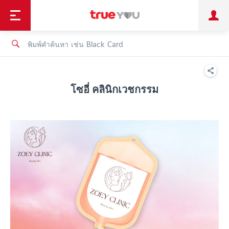
TruePoint
ชำระบิล
ช้อป
เทรนด์เทคโนโลยี
ลูกค้าบุคคล
ลูกค้าองค์กร
ทรูโบนัส
ทรูไอดี
ทรูไอเซอร์วิส
โซอี่ คลินิกเวชกรรม