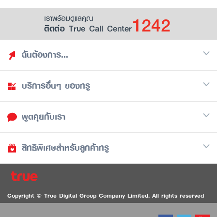
1242
เราพร้อมดูแลคุณ
ติดต่อ True Call Center
ฉันต้องการ...
บริการอื่นๆ ของทรู
ค้นหาสิทธิประโยชน์
รวมของฟรี
พูดคุยกับเรา
มือถือ
ดูสิทธิประโยชน์ที่เก็บไว้
อินเตอร์เน็ต
เป็นพันธมิตรร้านค้ากับทรูยู (True Smart Merchant)
สิทธิพิเศษสำหรับลูกค้าทรู
Call Center
ทีวี
1242
ดาวน์โหลดแอปทรูยู
iOS
/
Android
1236 ลูกค้าทรูแบล็ค
ทรูการ์ด
ติดต่อเรา
Copyright © True Digital Group Company Limited. All rights reserved
ทรูพอยท์
สนทนาทางวิดีโอสำหรับผู้ที่มีปัญหาทางการได้ยิน