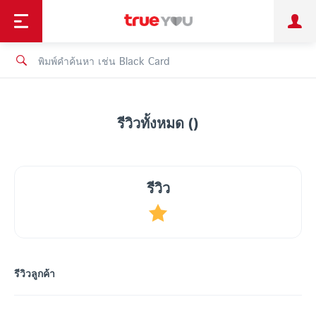
TruePoint
ชำระบิล
ช้อป
เทรนด์เทคโนโลยี
ลูกค้าบุคคล
ลูกค้าองค์กร
ทรูโบนัส
ทรูไอดี
ทรูไอเซอร์วิส
รีวิวทั้งหมด ()
รีวิว
รีวิวลูกค้า