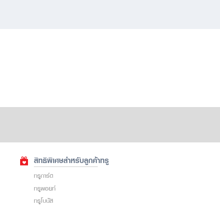
สิทธิพิเศษสำหรับลูกค้าทรู
ทรูการ์ด
ทรูพอยท์
ทรูโบนัส