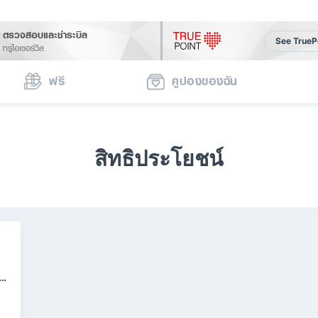
ตรวจสอบและชำระบิล
See TrueP
ทรูไอเซอร์วิส
ฟรี
คูปองของฉัน
สิทธิประโยชน์