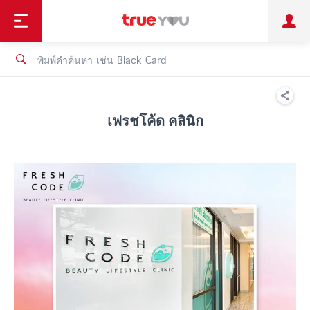
TruePoint
ชำระบิล
ช้อป
เทรนด์เทคโนโลยี
ลูกค้าบุคคล
ลูกค้าองค์กร
ทรูโบนัส
ทรูไอดี
ทรูไอเซอร์วิส
เฟรชโค้ด คลินิก