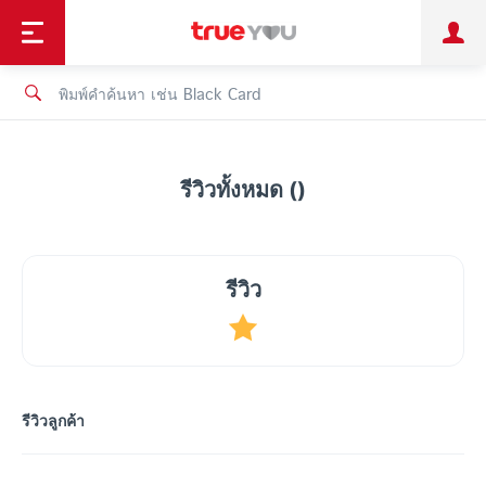
TruePoint
ชำระบิล
ช้อป
เทรนด์เทคโนโลยี
ลูกค้าบุคคล
ลูกค้าองค์กร
ทรูโบนัส
ทรูไอดี
ทรูไอเซอร์วิส
รีวิวทั้งหมด ()
รีวิว
รีวิวลูกค้า