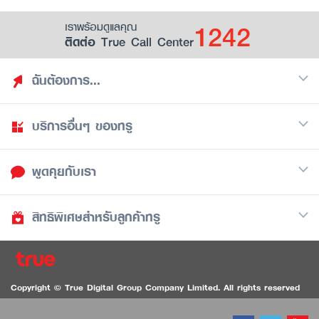
1242
เราพร้อมดูแลคุณ
ติดต่อ True Call Center
ฉันต้องการ...
บริการอื่นๆ ของทรู
ค้นหาสิทธิประโยชน์
รวมของฟรี
พูดคุยกับเรา
มือถือ
ดูสิทธิประโยชน์ที่เก็บไว้
อินเตอร์เน็ต
เป็นพันธมิตรร้านค้ากับทรูยู (True Smart Merchant)
สิทธิพิเศษสำหรับลูกค้าทรู
Call Center
ทีวี
1242
ดาวน์โหลดแอปทรูยู
iOS
/
Android
1236 ลูกค้าทรูแบล็ค
ทรูการ์ด
ติดต่อเรา
Copyright © True Digital Group Company Limited. All rights reserved
ทรูพอยท์
สนทนาทางวิดีโอสำหรับผู้ที่มีปัญหาทางการได้ยิน