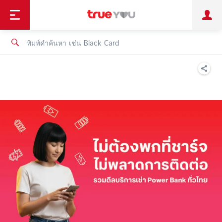
TruePoint
ชำระบิล
ช้อป
เทรนด์เทคโนโลยี
ลูกค้าบุคคล
ลูกค้าองค์กร
ทรูโบนัส
ทรูไอดี
ทรูไอเซอร์วิส