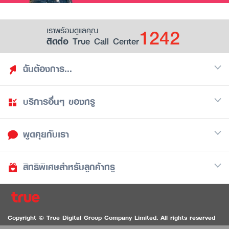
1242
เราพร้อมดูแลคุณ
ติดต่อ True Call Center
ฉันต้องการ...
บริการอื่นๆ ของทรู
ค้นหาสิทธิประโยชน์
รวมของฟรี
พูดคุยกับเรา
มือถือ
ดูสิทธิประโยชน์ที่เก็บไว้
อินเตอร์เน็ต
เป็นพันธมิตรร้านค้ากับทรูยู (True Smart Merchant)
สิทธิพิเศษสำหรับลูกค้าทรู
Call Center
ทีวี
1242
ดาวน์โหลดแอปทรูยู
iOS
/
Android
1236 ลูกค้าทรูแบล็ค
ทรูการ์ด
ติดต่อเรา
Copyright © True Digital Group Company Limited. All rights reserved
ทรูพอยท์