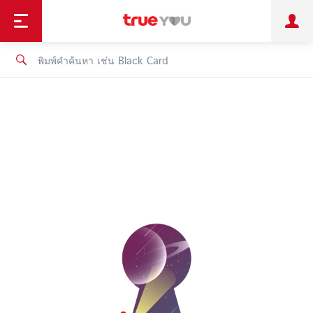
TruePoint
ชำระบิล
ช้อป
เทรนด์เทคโนโลยี
ลูกค้าบุคคล
ลูกค้าองค์กร
ทรูโบนัส
ทรูไอดี
ทรูไอเซอร์วิส